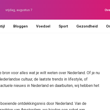
vrijdag, augustus 7
Ove
ijl
Bloggen
Voedsel
Sport
Gezondheid
On
 bron voor alles wat je wilt weten over Nederland. Of je nu
derlandse cultuur, de laatste trends in lifestyle, of
actuele nieuws in Nederland en daarbuiten, wij hebben het
 boeiende ontdekkingsreis door Nederland. Van de
 grachten van Amsterdam, we bieden een schat aan