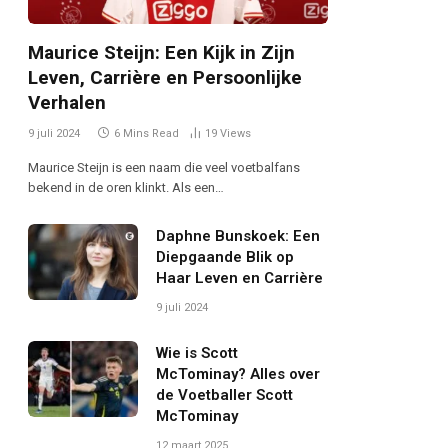
Maurice Steijn: Een Kijk in Zijn
Leven, Carrière en Persoonlijke
Verhalen
9 juli 2024
6 Mins Read
19
Views
Maurice Steijn is een naam die veel voetbalfans
bekend in de oren klinkt. Als een…
Daphne Bunskoek: Een
Diepgaande Blik op
Haar Leven en Carrière
9 juli 2024
Wie is Scott
McTominay? Alles over
de Voetballer Scott
McTominay
12 maart 2025