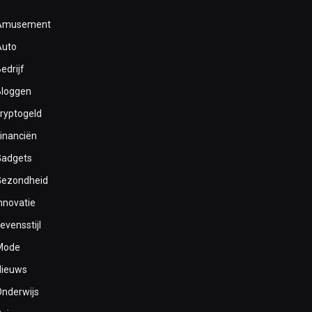
Amusement
Auto
edrijf
Bloggen
cryptogeld
inanciën
Gadgets
Gezondheid
nnovatie
evensstijl
Mode
Nieuws
Onderwijs