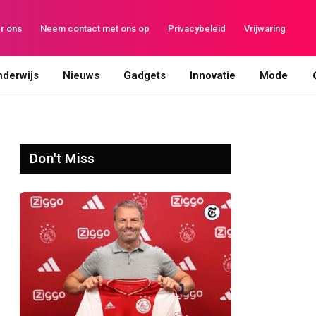
r ons
Neem contact met ons op
Privacybeleid
Vrijwaring
derwijs
Nieuws
Gadgets
Innovatie
Mode
Don't Miss