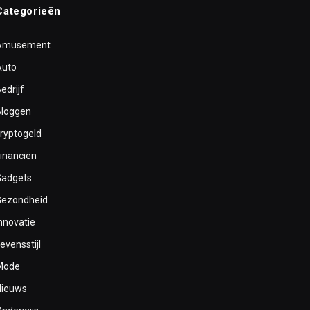
Categorieën
Amusement
Auto
edrijf
Bloggen
cryptogeld
inanciën
Gadgets
Gezondheid
nnovatie
evensstijl
Mode
Nieuws