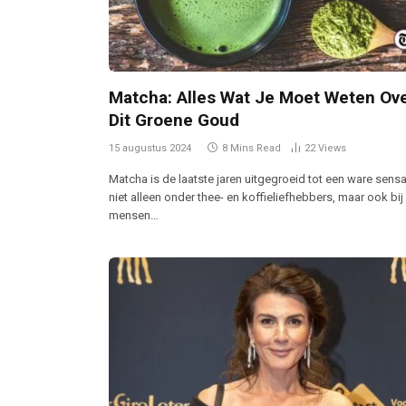
Matcha: Alles Wat Je Moet Weten Ov
Dit Groene Goud
15 augustus 2024
8 Mins Read
22
Views
Matcha is de laatste jaren uitgegroeid tot een ware sensa
niet alleen onder thee- en koffieliefhebbers, maar ook bij
mensen…