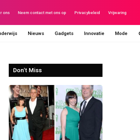
r ons
Neem contact met ons op
Privacybeleid
Vrijwaring
derwijs
Nieuws
Gadgets
Innovatie
Mode
Don't Miss