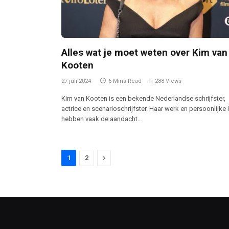
Alles wat je moet weten over Kim van
Kooten
27 juli 2024
6 Mins Read
288
Views
Kim van Kooten is een bekende Nederlandse schrijfster,
actrice en scenarioschrijfster. Haar werk en persoonlijke 
hebben vaak de aandacht…
Next
1
2