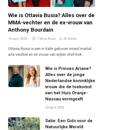
Wie is Ottavia Busia? Alles over de
MMA-vechter en de ex-vrouw van
Anthony Bourdain
14 april 2025
7 Mins Read
25
Views
Ottavia Busia is een in Italië geboren mixed martial
arts-vechter en ex-vrouw van wijlen chef-kok…
Wie is Prinses Ariane?
Alles over de jonge
Nederlandse koninklijke
vrouw die de toekomst
van het Huis Oranje-
Nassau vormgeeft
23 april 2025
Salie: Een Gids voor de
Natuurlijke Wereld