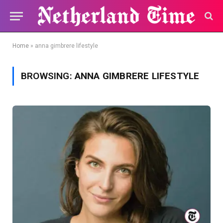
Home
»
anna gimbrere lifestyle
BROWSING:
ANNA GIMBRERE LIFESTYLE