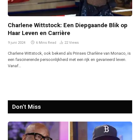
Charlene Wittstock: Een Diepgaande Blik op
Haar Leven en Carrière
9 juni 2024
6 Mins Read
22
Views
Charlene Wittstock, ook bekend als Prinses Charlène van Monaco, is
een fascinerende persoonlijkheid met een rijk en gevarieerd leven.
Vanaf…
Don't Miss