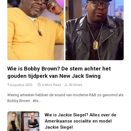
Wie is Bobby Brown? De stem achter het
gouden tijdperk van New Jack Swing
9 augustus 2025
6 Mins Read
30
Views
Weinig artiesten hebben de sound van moderne R&B zo gevormd als
Bobby Brown . Als…
Wie is Jackie Siegel? Alles over de
Amerikaanse socialite en model
Jackie Siegel