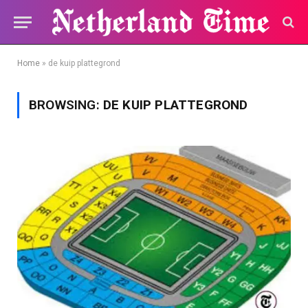
Home
»
de kuip plattegrond
BROWSING:
DE KUIP PLATTEGROND