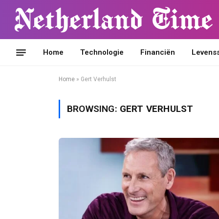
Home
Technologie
Financiën
Levensst
Home
»
Gert Verhulst
BROWSING:
GERT VERHULST