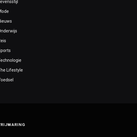
evensstijl
Mode
Nieuws
Onderwijs
Reis
Sports
Technologie
he Lifestyle
Voedsel
VRIJWARING