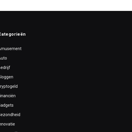
Categorieën
Amusement
Auto
edrijf
Bloggen
cryptogeld
inanciën
Gadgets
Gezondheid
nnovatie