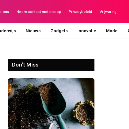
r ons
Neem contact met ons op
Privacybeleid
Vrijwaring
derwijs
Nieuws
Gadgets
Innovatie
Mode
Don't Miss