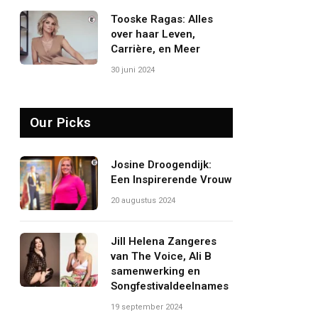
Tooske Ragas: Alles
over haar Leven,
Carrière, en Meer
30 juni 2024
Our Picks
Josine Droogendijk:
Een Inspirerende Vrouw
20 augustus 2024
Jill Helena Zangeres
van The Voice, Ali B
samenwerking en
Songfestivaldeelnames
19 september 2024