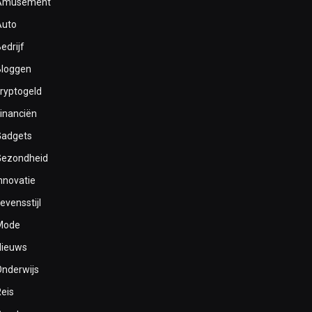
Amusement
Auto
edrijf
Bloggen
cryptogeld
inanciën
Gadgets
Gezondheid
nnovatie
evensstijl
Mode
Nieuws
Onderwijs
Reis