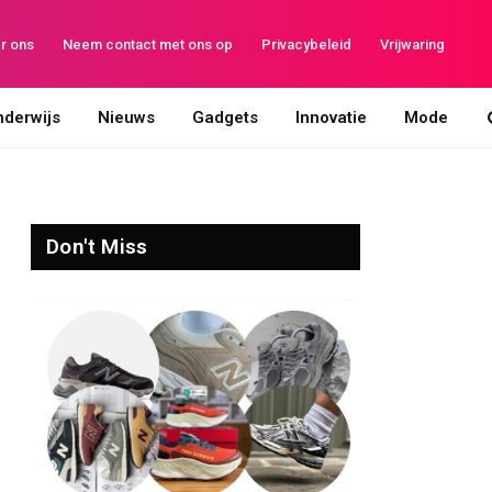
r ons
Neem contact met ons op
Privacybeleid
Vrijwaring
derwijs
Nieuws
Gadgets
Innovatie
Mode
Don't Miss