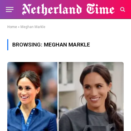
Home
»
Meghan Markle
BROWSING:
MEGHAN MARKLE