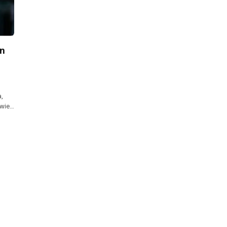
en
,
 wie…