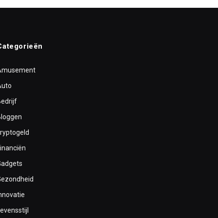
Categorieën
Amusement
Auto
edrijf
Bloggen
cryptogeld
inanciën
Gadgets
Gezondheid
nnovatie
evensstijl