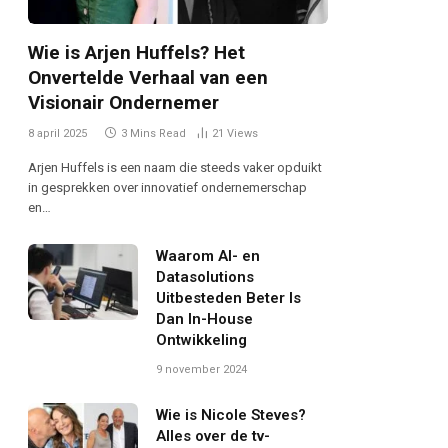
Wie is Arjen Huffels? Het
Onvertelde Verhaal van een
Visionair Ondernemer
8 april 2025
3 Mins Read
21
Views
Arjen Huffels is een naam die steeds vaker opduikt
in gesprekken over innovatief ondernemerschap
en…
Waarom AI- en
Datasolutions
Uitbesteden Beter Is
Dan In-House
Ontwikkeling
9 november 2024
Wie is Nicole Steves?
Alles over de tv-