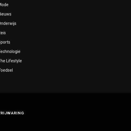
Mode
Nieuws
Onderwijs
Reis
Sports
Technologie
he Lifestyle
Voedsel
VRIJWARING