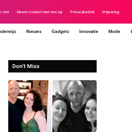
r ons
Neem contact met ons op
Privacybeleid
Vrijwaring
derwijs
Nieuws
Gadgets
Innovatie
Mode
Don't Miss