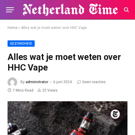
Home
»
Alles wat je moet weten over HHC Vape
GEZONDHEID
Alles wat je moet weten over
HHC Vape
By
administrator
6 juni 2024
Geen reacties
7 Mins Read
25
Views