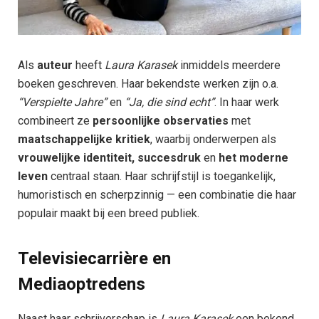
Als
auteur
heeft
Laura Karasek
inmiddels meerdere
boeken geschreven. Haar bekendste werken zijn o.a.
“Verspielte Jahre”
en
“Ja, die sind echt”
. In haar werk
combineert ze
persoonlijke observaties
met
maatschappelijke kritiek
, waarbij onderwerpen als
vrouwelijke identiteit, succesdruk
en
het moderne
leven
centraal staan. Haar schrijfstijl is toegankelijk,
humoristisch en scherpzinnig — een combinatie die haar
populair maakt bij een breed publiek.
Televisiecarrière en
Mediaoptredens
Naast haar schrijverschap is
Laura Karasek
een bekend