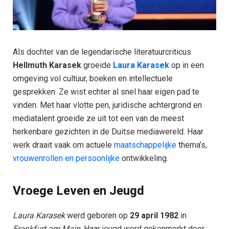
Als dochter van de legendarische literatuurcriticus
Hellmuth Karasek
groeide
Laura Karasek
op in een
omgeving vol cultuur, boeken en intellectuele
gesprekken. Ze wist echter al snel haar eigen pad te
vinden. Met haar vlotte pen, juridische achtergrond en
mediatalent groeide ze uit tot een van de meest
herkenbare gezichten in de Duitse mediawereld. Haar
werk draait vaak om actuele
maatschappelijke
thema’s,
vrouwenrollen en persoonlijke
ontwikkeling.
Vroege Leven en Jeugd
Laura Karasek
werd geboren op
29 april 1982
in
Frankfurt am Main
. Haar jeugd werd gekenmerkt door