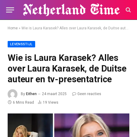
Home
»
Wie is Laura Karasek? Alles over Laura Karasek, de Duitse auteur en tv-presentatrice
LEVENSSTIJL
Wie is Laura Karasek? Alles
over Laura Karasek, de Duitse
auteur en tv-presentatrice
By
Eithen
24 maart 2025
Geen reacties
6 Mins Read
19
Views