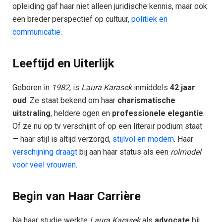
opleiding gaf haar niet alleen juridische kennis, maar ook
een breder perspectief op cultuur,
politiek en
communicatie
.
Leeftijd en Uiterlijk
Geboren in
1982
, is
Laura Karasek
inmiddels
42 jaar
oud
. Ze staat bekend om haar
charismatische
uitstraling
, heldere ogen en
professionele elegantie
.
Of ze nu op tv verschijnt of op een literair podium staat
— haar stijl is altijd verzorgd,
stijlvol en modern
. Haar
verschijning draagt
bij aan haar status als een
rolmodel
voor veel vrouwen
.
Begin van Haar Carrière
Na haar studie werkte
Laura Karasek
als
advocate
bij