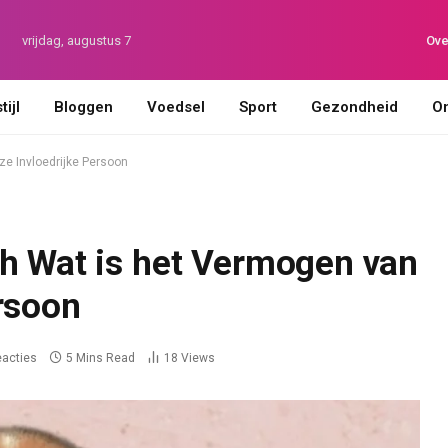
vrijdag, augustus 7
Ove
ijl
Bloggen
Voedsel
Sport
Gezondheid
On
ze Invloedrijke Persoon
th Wat is het Vermogen van
rsoon
eacties
5 Mins Read
18
Views