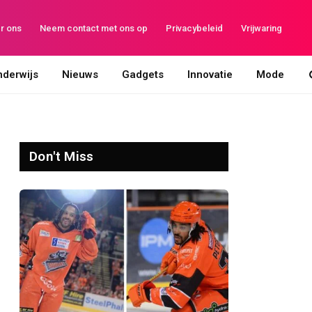
r ons
Neem contact met ons op
Privacybeleid
Vrijwaring
derwijs
Nieuws
Gadgets
Innovatie
Mode
Don't Miss