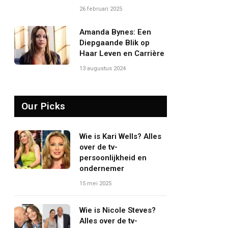
26 februari 2025
Amanda Bynes: Een
Diepgaande Blik op
Haar Leven en Carrière
13 augustus 2024
Our Picks
Wie is Kari Wells? Alles
over de tv-
persoonlijkheid en
ondernemer
15 mei 2025
Wie is Nicole Steves?
Alles over de tv-