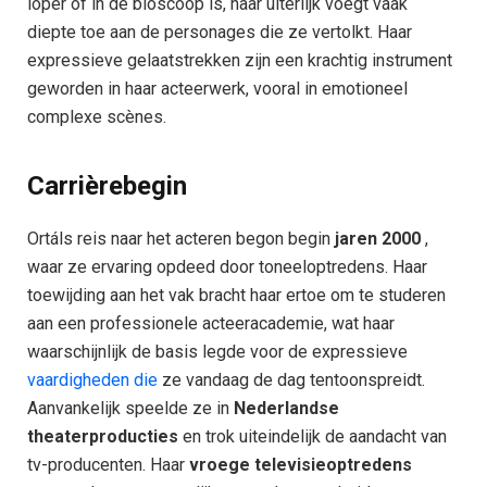
loper of in de bioscoop is, haar uiterlijk voegt vaak
diepte toe aan de personages die ze vertolkt. Haar
expressieve gelaatstrekken zijn een krachtig instrument
geworden in haar acteerwerk, vooral in emotioneel
complexe scènes.
Carrièrebegin
Ortáls reis naar het acteren begon begin
jaren 2000
,
waar ze ervaring opdeed door toneeloptredens. Haar
toewijding aan het vak bracht haar ertoe om te studeren
aan een professionele acteeracademie, wat haar
waarschijnlijk de basis legde voor de expressieve
vaardigheden die
ze vandaag de dag tentoonspreidt.
Aanvankelijk speelde ze in
Nederlandse
theaterproducties
en trok uiteindelijk de aandacht van
tv-producenten. Haar
vroege televisieoptredens