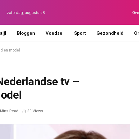
zaterdag, augustus 8
Ove
ijl
Bloggen
Voedsel
Sport
Gezondheid
On
eid en model
 Nederlandse tv –
model
 Mins Read
30
Views