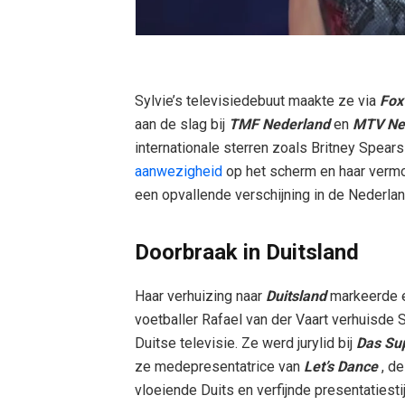
Sylvie’s televisiedebuut maakte ze via
Fox
aan de slag bij
TMF Nederland
en
MTV Ne
internationale sterren zoals Britney Spear
aanwezigheid
op het scherm en haar vermo
een opvallende verschijning in de Nederla
Doorbraak in Duitsland
Haar verhuizing naar
Duitsland
markeerde ee
voetballer Rafael van der Vaart verhuisde
Duitse televisie. Ze werd jurylid bij
Das Su
ze medepresentatrice van
Let’s Dance
, d
vloeiende Duits en verfijnde presentatiestij