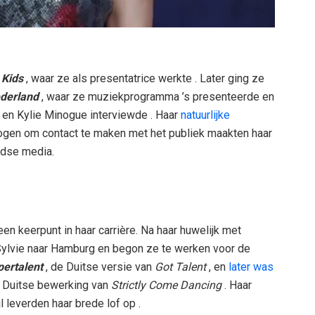
 Kids
, waar ze als presentatrice werkte . Later ging ze
derland
, waar ze muziekprogramma ’s presenteerde en
s en Kylie Minogue interviewde . Haar
natuurlijke
gen om contact te maken met het publiek maakten haar
ndse media.
n keerpunt in haar carrière. Na haar huwelijk met
 Sylvie naar Hamburg en begon ze te werken voor de
pertalent
, de Duitse versie van
Got Talent
, en
later was
e Duitse bewerking van
Strictly Come Dancing
. Haar
l leverden haar brede lof op .