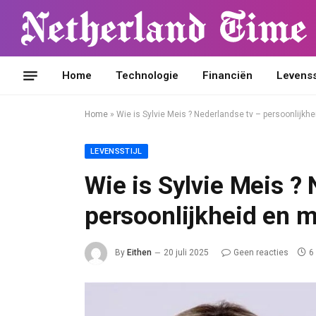
Home
Technologie
Financiën
Levensst
Home
»
Wie is Sylvie Meis ? Nederlandse tv – persoonlijkh
LEVENSSTIJL
Wie is Sylvie Meis ?
persoonlijkheid en 
By
Eithen
20 juli 2025
Geen reacties
6