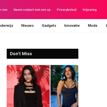
r ons
Neem contact met ons op
Privacybeleid
Vrijwaring
derwijs
Nieuws
Gadgets
Innovatie
Mode
Don't Miss