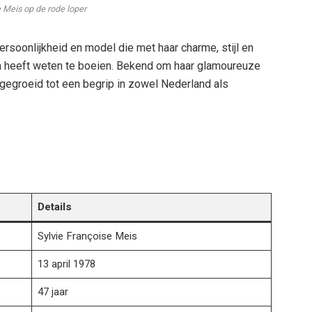
e Meis op de rode loper
rsoonlijkheid en model die met haar charme, stijl en
pa heeft weten te boeien. Bekend om haar glamoureuze
itgegroeid tot een begrip in zowel Nederland als
Details
Sylvie Françoise Meis
13 april 1978
47 jaar