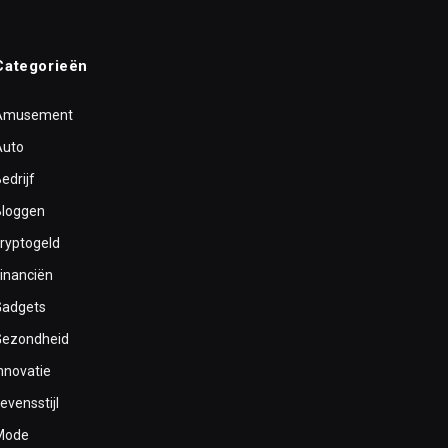
Categorieën
Amusement
Auto
edrijf
Bloggen
cryptogeld
inanciën
Gadgets
Gezondheid
nnovatie
evensstijl
Mode