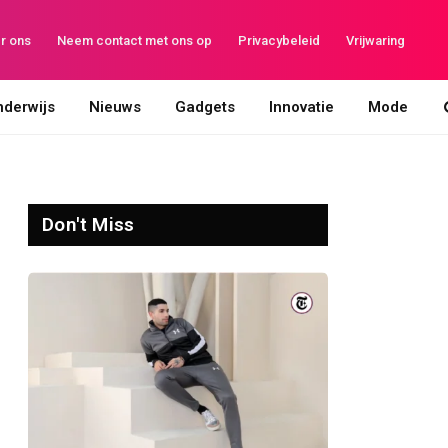
r ons
Neem contact met ons op
Privacybeleid
Vrijwaring
derwijs
Nieuws
Gadgets
Innovatie
Mode
Don't Miss