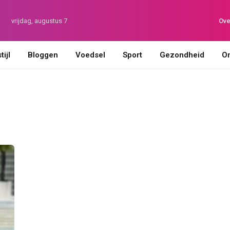
vrijdag, augustus 7
Ove
ijl
Bloggen
Voedsel
Sport
Gezondheid
On