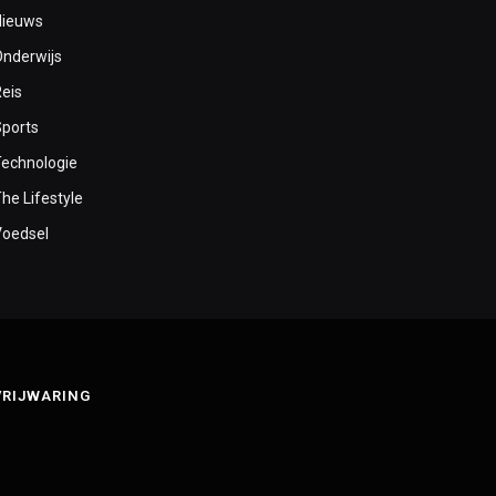
Nieuws
Onderwijs
Reis
Sports
Technologie
he Lifestyle
Voedsel
VRIJWARING