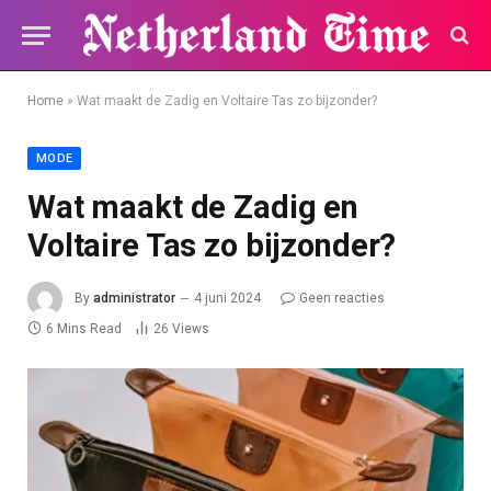
Home
»
Wat maakt de Zadig en Voltaire Tas zo bijzonder?
MODE
Wat maakt de Zadig en
Voltaire Tas zo bijzonder?
By
administrator
4 juni 2024
Geen reacties
6 Mins Read
26
Views