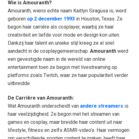
Wie is Amouranth?
Amouranth, wiens echte naam Kaitlyn Siragusa is, werd
geboren
op 2 december 1993
in Houston, Texas. Ze
begon haar carrière als cosplayer, waarbij ze haar
creativiteit en liefde voor mode en design kon uiten.
Dankzij haar talent en unieke stijl kreeg ze al snel
aandacht in de cosplaygemeenschap.
Amouranth
werd
een gevestigde naam in de wereld van online
entertainment toen ze begon met livestreaming op
platforms zoals Twitch, waar ze haar populariteit verder
uitbreidde.
De Carrière van Amouranth:
Wat Amouranth onderscheidt van
andere streamers
is
haar veelzijdigheid. Ze begon met het streamen van
games en cosplay, maar breidde haar content uit naar
lifestyle, fitness en zelfs ASMR-video’s. Haar vermogen
om verschillende soorten content te maken, heeft haar