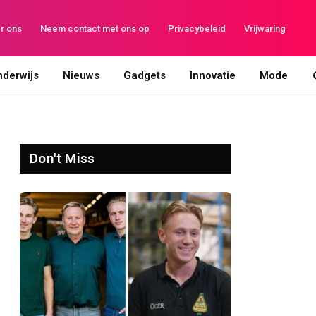
r ons
Neem contact met ons op
Privacybeleid
Vrijwaring
derwijs
Nieuws
Gadgets
Innovatie
Mode
Don't Miss
te