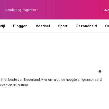
donderdag, augustus 6
Ove
ijl
Bloggen
Voedsel
Sport
Gezondheid
On
Websi
n het beste van Nederland. Hier om u op de hoogte en geïnspireerd
even en de cultuur.