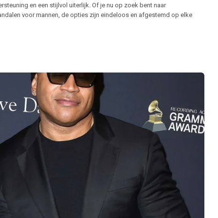
teuning en een stijlvol uiterlijk. Of je nu op zoek bent naar
ndalen voor mannen, de opties zijn eindeloos en afgestemd op elke