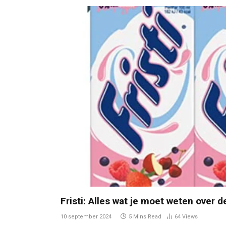
Fristi: Alles wat je moet weten over d
10 september 2024
5 Mins Read
64
Views