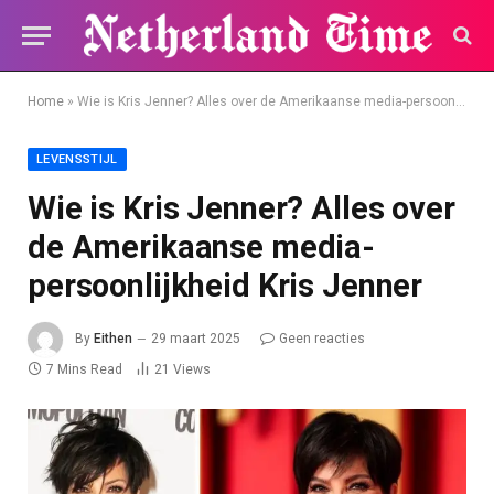
Home
»
Wie is Kris Jenner? Alles over de Amerikaanse media-persoonlijkheid Kris Jenner
LEVENSSTIJL
Wie is Kris Jenner? Alles over
de Amerikaanse media-
persoonlijkheid Kris Jenner
By
Eithen
29 maart 2025
Geen reacties
7 Mins Read
21
Views