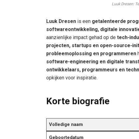
Luuk Dresen: T
Luuk Dresen
is een
getalenteerde pr
softwareontwikkeling, digitale innovat
aanzienlijke impact gehad op de
tech-indu
projecten, startups en open-source-ini
probleemoplossing en programmeren
h
software-engineering en digitale transf
ontwikkelaars, programmeurs en techn
opkijken voor inspiratie.
Korte biografie
Volledige naam
Geboortedatum