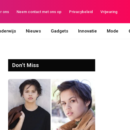
r ons
Neem contact met ons op
Privacybeleid
Vrijwaring
derwijs
Nieuws
Gadgets
Innovatie
Mode
Don't Miss