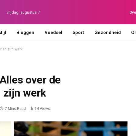
vrijdag, augustus 7
Ove
ijl
Bloggen
Voedsel
Sport
Gezondheid
On
 en zijn werk
Alles over de
zijn werk
7 Mins Read
14
Views