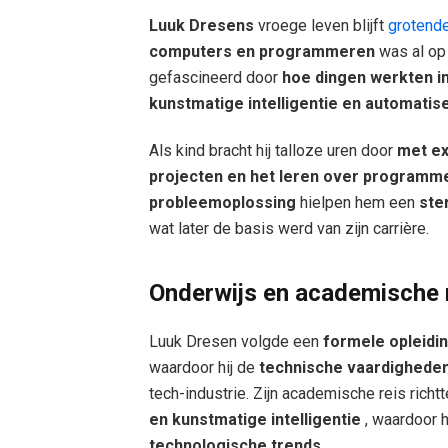
Luuk Dresens
vroege leven blijft
grotende
computers en programmeren
was al op j
gefascineerd door
hoe dingen werkten in
kunstmatige intelligentie en automatis
Als kind bracht hij talloze uren door
met ex
projecten en het leren over programm
probleemoplossing
hielpen hem een
​​s
wat later de basis werd van zijn carrière.
Onderwijs en academische 
Luuk Dresen volgde een
formele opleid
waardoor hij de
technische vaardigheden
tech-industrie. Zijn academische reis richt
en kunstmatige intelligentie
, waardoor 
technologische trends
.