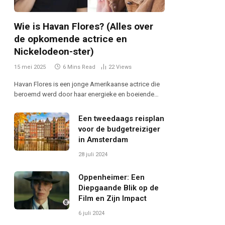
Wie is Havan Flores? (Alles over
de opkomende actrice en
Nickelodeon-ster)
15 mei 2025
6 Mins Read
22
Views
Havan Flores is een jonge Amerikaanse actrice die
beroemd werd door haar energieke en boeiende…
Een tweedaags reisplan
voor de budgetreiziger
in Amsterdam
28 juli 2024
Oppenheimer: Een
Diepgaande Blik op de
Film en Zijn Impact
6 juli 2024