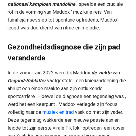
nationaal kampioen mandoline
, speelde een cruciale
rol in de vorming van Maddox ‘ muzikale reis. Van
familiejamsessies tot spontane optredens, Maddox’
jeugd was doordrenkt van ritme en melodie.
Gezondheidsdiagnose die zijn pad
veranderde​
In de zomer van 2022 werd bij Maddox
de ziekte
van
Osgood-Schlatter
vastgesteld , een knieaandoening die
abrupt een einde maakte aan zijn ontluikende
sportcarrière . Hoewel de diagnose een tegenslag was ,
werd het een keerpunt . Maddox verlegde zijn focus
volledig naar de
muziek en trad
vaak op met zijn vader.
Deze tegenslag wakkerde een nieuwe passie aan en
leidde tot zijn eerste virale TikTok- optreden: een cover
van Zach Bryans nummer , waarmee hij miljoenen