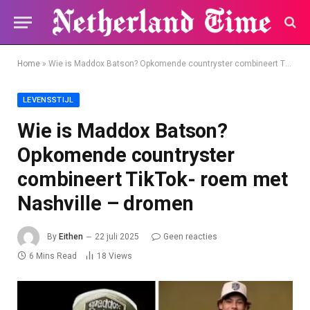
Home
»
Wie is Maddox Batson? Opkomende countryster combineert TikTok- roem met Nashville – dromen
LEVENSSTIJL
Wie is Maddox Batson?
Opkomende countryster
combineert TikTok- roem met
Nashville – dromen
By
Eithen
22 juli 2025
Geen reacties
6 Mins Read
18
Views