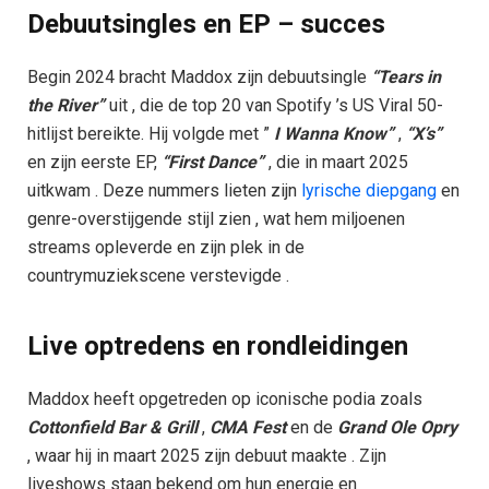
Debuutsingles en EP – succes
Begin 2024 bracht Maddox zijn debuutsingle
“Tears in
the River”
uit , die de top 20 van Spotify ’s US Viral 50-
hitlijst bereikte. Hij volgde met ”
I Wanna Know”
,
“X’s”
en zijn eerste EP,
“First Dance”
, die in maart 2025
uitkwam . Deze nummers lieten zijn
lyrische diepgang
en
genre-overstijgende stijl zien , wat hem miljoenen
streams opleverde en zijn plek in de
countrymuziekscene verstevigde .
Live optredens en rondleidingen
Maddox heeft opgetreden op iconische podia zoals
Cottonfield Bar & Grill
,
CMA Fest
en de
Grand Ole Opry
, waar hij in maart 2025 zijn debuut maakte . Zijn
liveshows staan bekend om hun energie en