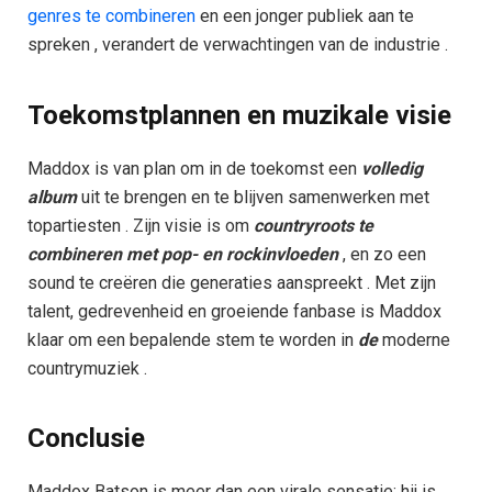
genres te combineren
en een jonger publiek aan te
spreken , verandert de verwachtingen van de industrie .
Toekomstplannen en muzikale visie​
Maddox is van plan om in de toekomst een
volledig
album
uit te brengen en te blijven samenwerken met
topartiesten . Zijn visie is om
countryroots
te
combineren
met
pop-
en
rockinvloeden
, en zo een
sound te creëren die generaties aanspreekt . Met zijn
talent, gedrevenheid en groeiende fanbase is Maddox
klaar om een bepalende stem te worden in
de
moderne
countrymuziek .
Conclusie
Maddox Batson is meer dan een virale sensatie: hij is