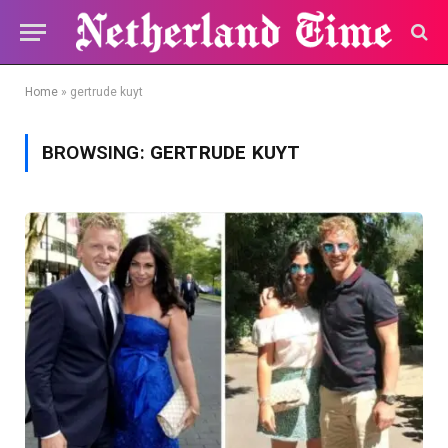
Home
»
gertrude kuyt
BROWSING:
GERTRUDE KUYT