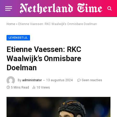
Home
»
Etienne Vaessen: RKC Waalwijk’s Onmisbare Doelman
LEVENSSTIJL
Etienne Vaessen: RKC
Waalwijk’s Onmisbare
Doelman
By
administrator
13 augustus 2024
Geen reacties
5 Mins Read
10
Views