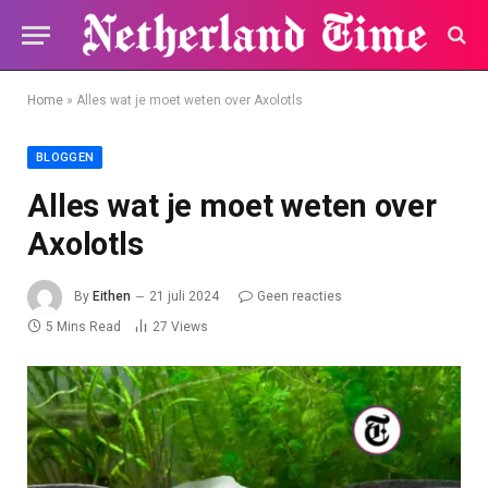
Home
»
Alles wat je moet weten over Axolotls
BLOGGEN
Alles wat je moet weten over
Axolotls
By
Eithen
21 juli 2024
Geen reacties
5 Mins Read
27
Views