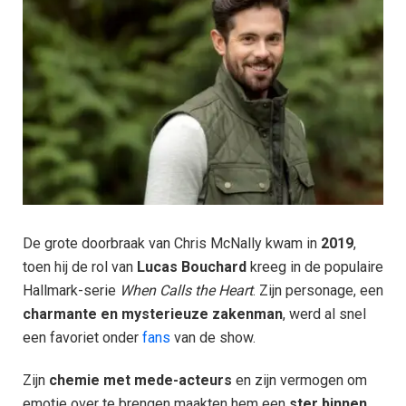
De grote doorbraak van Chris McNally kwam in
2019
,
toen hij de rol van
Lucas Bouchard
kreeg in de populaire
Hallmark-serie
When Calls the Heart
. Zijn personage, een
charmante en mysterieuze zakenman
, werd al snel
een favoriet onder
fans
van de show.
Zijn
chemie met mede-acteurs
en zijn vermogen om
emotie over te brengen maakten hem een
ster binnen