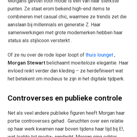
Morgans gevoel voor mode is een van haar sterkste
punten. Ze staat erom bekend high-end items te
combineren met casual chic, waarmee ze trends zet die
aanslaan bij millennials en generatie Z. Haar
samenwerkingen met grote modemerken hebben haar
status als stijlicoon versterkt .
Of ze nu over de rode loper loopt of
thuis lounget
,
Morgan Stewart
belichaamt moeiteloze elegantie. Haar
invloed reikt verder dan kleding – ze herdefinieert wat
het betekent om modieus te zijn in het digitale tijdperk.
Controverses en publieke controle
Net als veel andere publieke figuren heeft Morgan haar
portie controverses gehad . Geruchten over een relatie
op haar werk kwamen naar boven tijdens haar tijd bij E!,
wat leidde tot media- aandacht. Morgan ging echter